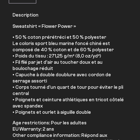
Description
Sweatshirt « Flower Power »
• 50 % coton prérétréci et 50 % polyester
Le coloris sport bleu marine foncé chiné est
composé de 40 % coton et de 60 % polyester
• Poids du tissu : 271,25 g/m² (8,0 oz/yd²)
• Fil filé par jet d’air au toucher doux et au
boulochage réduit
• Capuche à double doublure avec cordon de
serrage assorti
• Corps tourné d’un quart de tour pour éviter le pli
central
• Poignets et ceinture athlétiques en tricot côtelé
avec spandex
• Poignets et ourlet à aiguille double
Age restrictions: Pour les adultes
EU Warranty: 2 ans
Other compliance information: Répond aux