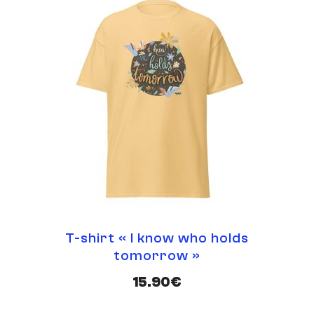
T-shirt « Trust »
Par Camille Patureau - Momoille
15.90
€