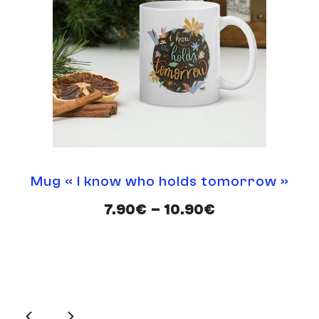
o holds tomorrow »
Mug « Sweet
Par Camille Paturea
–
10.90
€
7.90
€
–
1